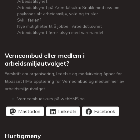
Arbeidstilsynet
Arbeidstilsynet på Arendalsuka: Snakk med oss om
psykososialt arbeidsmiljø, vold og trusler
Syk i ferien?
Nye muligheter til å jobbe i Arbeidstilsynet
Arbeidstilsynet fører tilsyn med varehandel
Verneombud eller medlem i
arbeidsmiljøutvalget?
Forskrift om organisering, ledelse og medvirkning åpner for
tilpasset HMS opplæring for Verneombud og medlemmer av
arbeidsmiljøutvalget.
Verneombudskurs på webHMS.no
Mastodon
LinkedIn
Facebook
Hurtigmeny