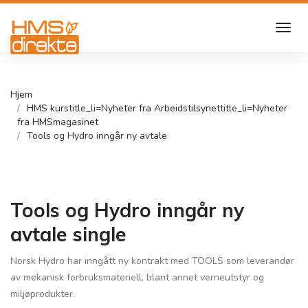
Hjem
HMS kurs
title_li=
Nyheter fra Arbeidstilsynet
title_li=
Nyheter
fra HMSmagasinet
Tools og Hydro inngår ny avtale
Tools og Hydro inngår ny
avtale single
Norsk Hydro har inngått ny kontrakt med TOOLS som leverandør
av mekanisk forbruksmateriell, blant annet verneutstyr og
miljøprodukter.