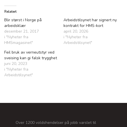
Relatert
Blir størst i Norge på
Arbeidstilsynet har signert ny
arbeidsklær
kontrakt for HMS-kort
desember 21, 2017
april 20, 2026
i "Nyheter fra
i "Nyheter fra
HMSmagasinet"
Arbeidstilsynet"
Feil bruk av verneutstyr ved
sveising kan gi falsk trygghet
juni 20, 2023
i "Nyheter fra
Arbeidstilsynet"
Over 1200 voldshendelser på jobb varslet til