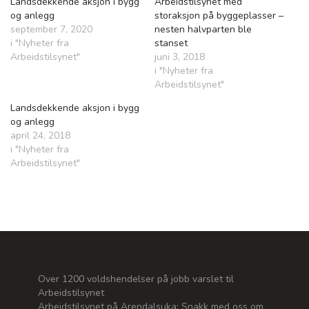
Landsdekkende aksjon i bygg
Arbeidstilsynet med
og anlegg
storaksjon på byggeplasser –
september 7, 2020
nesten halvparten ble
i "Nyheter fra
stanset
Arbeidstilsynet"
juni 3, 2018
i "Nyheter fra
Arbeidstilsynet"
Landsdekkende aksjon i bygg
og anlegg
april 24, 2018
i "Nyheter fra
Arbeidstilsynet"
Over 1200 voldshendelser på jobb varslet til
Arbeidstilsynet
Arbeidstilsynet på Arendalsuka: Snakk med oss om