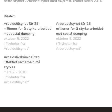
dette styrket Arbeidstilsynet med 50,8 mill. kroner siden 2014.
Relatert
Arbeidstilsynet får 25
Arbeidstilsynet får 25
millioner for å styrke arbeidet
millioner for å styrke arbeidet
mot sosial dumping
mot sosial dumping
oktober 5, 2022
oktober 5, 2022
i "Nyheter fra
i "Nyheter fra
Arbeidstilsynet"
Arbeidstilsynet"
Arbeidslivskriminalitet:
Effektivt samarbeid må
styrkes
mars 25, 2018
i "Nyheter fra
Arbeidstilsynet"