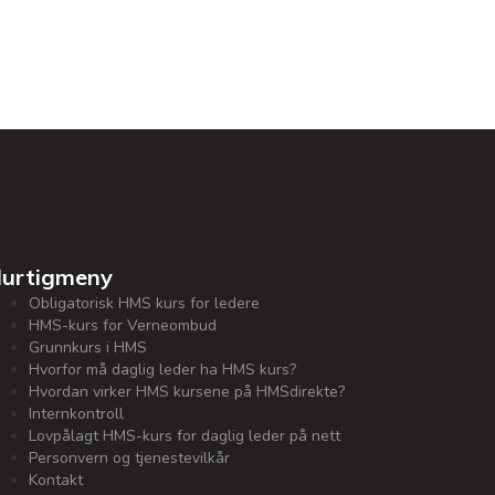
urtigmeny
Obligatorisk HMS kurs for ledere
HMS-kurs for Verneombud
Grunnkurs i HMS
Hvorfor må daglig leder ha HMS kurs?
Hvordan virker HMS kursene på HMSdirekte?
Internkontroll
Lovpålagt HMS-kurs for daglig leder på nett
Personvern og tjenestevilkår
Kontakt