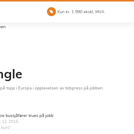
Kun kr. 1 990 ekskl. MVA
ben
ngle
på topp i Europa i opplevelsen av tidspress på jobben.
tre bussjåfører trues på jobb
 12, 2015
 kurs"