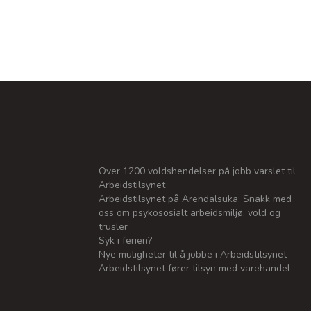
Over 1200 voldshendelser på jobb varslet til
Arbeidstilsynet
Arbeidstilsynet på Arendalsuka: Snakk med
oss om psykososialt arbeidsmiljø, vold og
trusler
Syk i ferien?
Nye muligheter til å jobbe i Arbeidstilsynet
Arbeidstilsynet fører tilsyn med varehandel