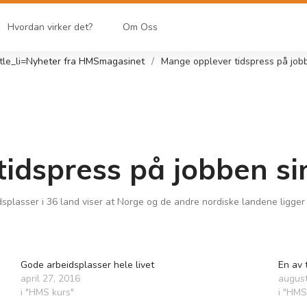
Hvordan virker det?
Om Oss
itle_li=
Nyheter fra HMSmagasinet
Mange opplever tidspress på job
idspress på jobben si
plasser i 36 land viser at Norge og de andre nordiske landene ligger 
Gode arbeidsplasser hele livet
En av 
april 27, 2016
august
i "HMS kurs"
i "HMS