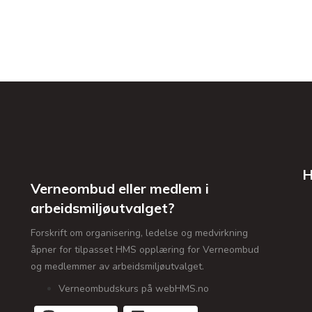
H
Verneombud eller medlem i
arbeidsmiljøutvalget?
Forskrift om organisering, ledelse og medvirkning
åpner for tilpasset HMS opplæring for Verneombud
og medlemmer av arbeidsmiljøutvalget.
Verneombudskurs på webHMS.no