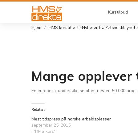
Kurstilbud
Hjem
HMS kurs
title_li=
Nyheter fra Arbeidstilsynet
t
Mange opplever t
En europeisk undersøkelse blant nesten 50 000 arbeids
Relatert
Mest tidspress på norske arbeidsplasser
september 25, 2015
i "HMS kurs"