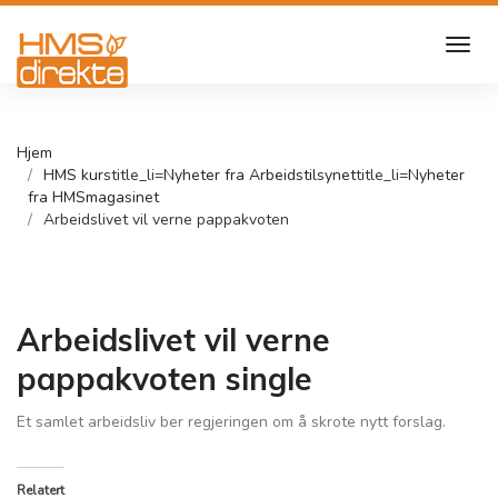
Hjem
HMS kurs
title_li=
Nyheter fra Arbeidstilsynet
title_li=
Nyheter
fra HMSmagasinet
Arbeidslivet vil verne pappakvoten
Arbeidslivet vil verne
pappakvoten single
Et samlet arbeidsliv ber regjeringen om å skrote nytt forslag.
Relatert