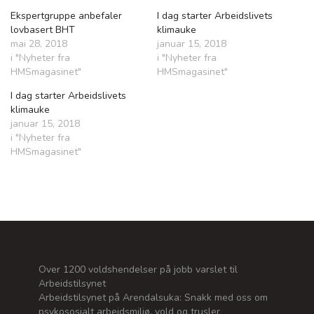
Ekspertgruppe anbefaler
I dag starter Arbeidslivets
lovbasert BHT
klimauke
mai 28, 2018
januar 15, 2018
i "Nyheter fra
i "Nyheter fra
HMSmagasinet"
HMSmagasinet"
I dag starter Arbeidslivets
klimauke
januar 15, 2018
i "Nyheter fra
HMSmagasinet"
Over 1200 voldshendelser på jobb varslet til
Arbeidstilsynet
Arbeidstilsynet på Arendalsuka: Snakk med oss om
psykososialt arbeidsmiljø, vold og trusler