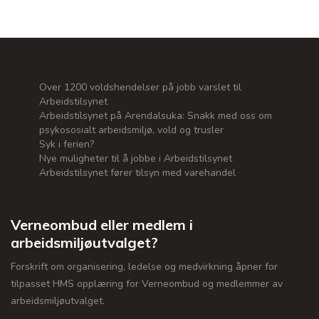
Over 1200 voldshendelser på jobb varslet til
Arbeidstilsynet
Arbeidstilsynet på Arendalsuka: Snakk med oss om
psykososialt arbeidsmiljø, vold og trusler
Syk i ferien?
Nye muligheter til å jobbe i Arbeidstilsynet
Arbeidstilsynet fører tilsyn med varehandel
Verneombud eller medlem i
arbeidsmiljøutvalget?
Forskrift om organisering, ledelse og medvirkning åpner for
tilpasset HMS opplæring for Verneombud og medlemmer av
arbeidsmiljøutvalget.