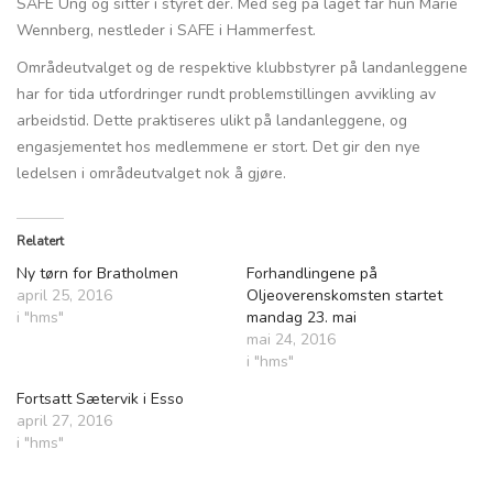
SAFE Ung og sitter i styret der. Med seg på laget får hun Marie
Wennberg, nestleder i SAFE i Hammerfest.
Områdeutvalget og de respektive klubbstyrer på landanleggene
har for tida utfordringer rundt problemstillingen avvikling av
arbeidstid. Dette praktiseres ulikt på landanleggene, og
engasjementet hos medlemmene er stort. Det gir den nye
ledelsen i områdeutvalget nok å gjøre.
Relatert
Ny tørn for Bratholmen
Forhandlingene på
april 25, 2016
Oljeoverenskomsten startet
i "hms"
mandag 23. mai
mai 24, 2016
i "hms"
Fortsatt Sætervik i Esso
april 27, 2016
i "hms"