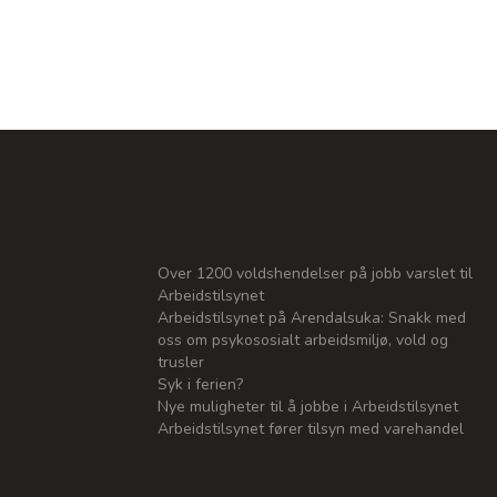
Over 1200 voldshendelser på jobb varslet til
Arbeidstilsynet
Arbeidstilsynet på Arendalsuka: Snakk med
oss om psykososialt arbeidsmiljø, vold og
trusler
Syk i ferien?
Nye muligheter til å jobbe i Arbeidstilsynet
Arbeidstilsynet fører tilsyn med varehandel