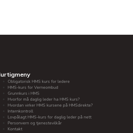
urtigmeny
Obligatorisk HMS kurs for ledere
HMS-kurs for Verneombud
Grunnkurs i HMS
Hvorfor må daglig leder ha HMS kurs?
Hvordan virker HMS kursene på HMSdirekte?
Internkontroll
Lovpålagt HMS-kurs for daglig leder på nett
Personvern og tjenestevilkår
Kontakt