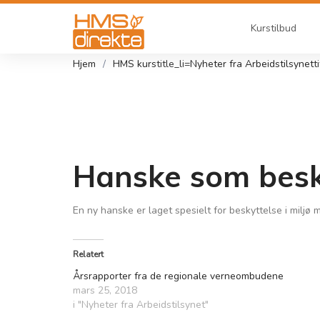
Kurstilbud
Hjem
HMS kurs
title_li=
Nyheter fra Arbeidstilsynet
t
Hanske som besky
En ny hanske er laget spesielt for beskyttelse i miljø 
Relatert
Årsrapporter fra de regionale verneombudene
mars 25, 2018
i "Nyheter fra Arbeidstilsynet"