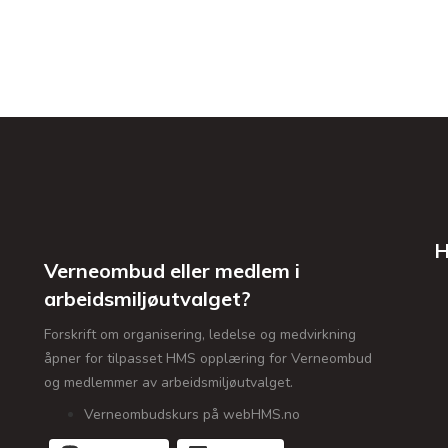
H
Verneombud eller medlem i
arbeidsmiljøutvalget?
Forskrift om organisering, ledelse og medvirkning
åpner for tilpasset HMS opplæring for Verneombud
og medlemmer av arbeidsmiljøutvalget.
Verneombudskurs på webHMS.no