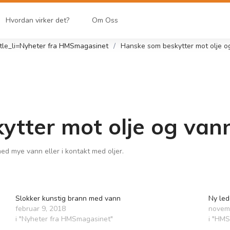
Hvordan virker det?
Om Oss
itle_li=
Nyheter fra HMSmagasinet
Hanske som beskytter mot olje o
tter mot olje og vann
med mye vann eller i kontakt med oljer.
Slokker kunstig brann med vann
Ny led
februar 9, 2018
novem
i "Nyheter fra HMSmagasinet"
i "HMS