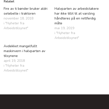
Relatert
Fire av ti bønder bruker aldri
Halvparten av arbeidstakere
setebelte i traktoren
har ikke tillit til at varsling
november 18, 2018
håndteres på en rettferdig
i "Nyheter fra
måte
Arbeidstilsynet"
mai 19, 2019
i "Nyheter fra
Arbeidstilsynet"
Avdekket mangelfullt
maskinvern i halvparten av
tilsynene
april 19, 2018
i "Nyheter fra
Arbeidstilsynet"