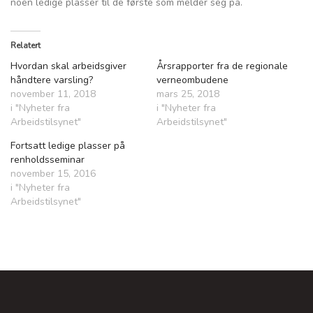
noen ledige plasser til de første som melder seg på.
Relatert
Hvordan skal arbeidsgiver
Årsrapporter fra de regionale
håndtere varsling?
verneombudene
november 11, 2018
mars 25, 2018
i "Nyheter fra
i "Nyheter fra
Arbeidstilsynet"
Arbeidstilsynet"
Fortsatt ledige plasser på
renholdsseminar
november 15, 2016
i "Nyheter fra
Arbeidstilsynet"