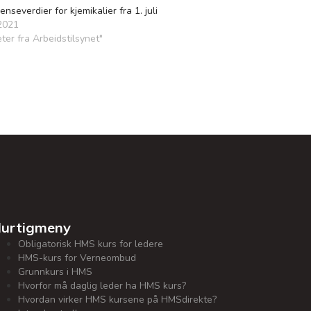
enseverdier for kjemikalier fra 1. juli
 2021
eter fra Arbeidstilsynet"
urtigmeny
Obligatorisk HMS kurs for ledere
HMS-kurs for Verneombud
Grunnkurs i HMS
Hvorfor må daglig leder ha HMS kurs?
Hvordan virker HMS kursene på HMSdirekte?