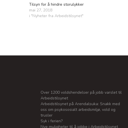
Tilsyn for å hindre storulykker
mai 27, 2018
i "Nyheter fra Arbeidstilsynet"
Over 1200 voldshendelser på jobb varslet til
Arbeidstilsynet
Arbeidstilsynet på Arendalsuka: Snakk med
oss om psykososialt arbeidsmiljø, vold og
trusler
Syk i ferien?
Nye muligheter til å jobbe i Arbeidstilsynet