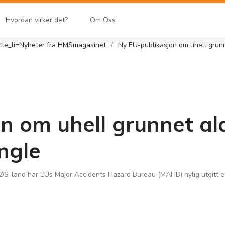
Hvordan virker det?
Om Oss
itle_li=
Nyheter fra HMSmagasinet
Ny EU-publikasjon om uhell grunne
n om uhell grunnet ald
ngle
S-land har EUs Major Accidents Hazard Bureau (MAHB) nylig utgitt en 