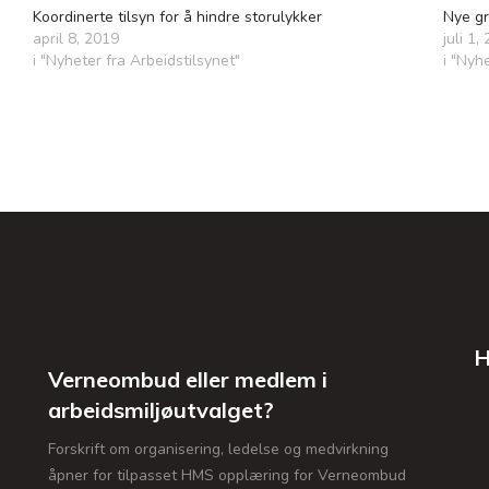
Koordinerte tilsyn for å hindre storulykker
Nye gr
april 8, 2019
juli 1,
i "Nyheter fra Arbeidstilsynet"
i "Nyh
H
Verneombud eller medlem i
arbeidsmiljøutvalget?
Forskrift om organisering, ledelse og medvirkning
åpner for tilpasset HMS opplæring for Verneombud