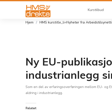
Kurstilbud
Hjem
HMS kurs
title_li=
Nyheter fra Arbeidstilsynet
t
Ny EU-publikasjo
industrianlegg si
Som en del av erfaringsoverføringen mellom EU- og EØ
aldring i industrianlegg.
Relatert