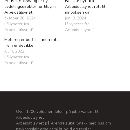
Alf Erik Sakshaug er ny
Få siste nytt fra
avdelingsdirektør for tilsyn i
Arbeidstilsynet rett til
Arbeidstilsynet
innboksen din
oktober 28, 2024
juni 9, 2024
i "Nyheter fra
i "Nyheter fra
Arbeidstilsynet"
Arbeidstilsynet"
Meteren er borte — men fritt
frem er det ikke
juli 4, 2022
i "Nyheter fra
Arbeidstilsynet"
Over 1200 voldshendelser på jobb varslet til
Arbeidstilsynet
Arbeidstilsynet på Arendalsuka: Snakk med oss om
psykososialt arbeidsmiljø, vold og trusler