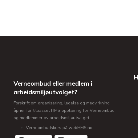
H
Verneombud eller medlem i
arbeidsmiljøutvalget?
Forskrift om organisering, ledelse og medvirkning
åpner for tilpasset HMS opplæring for Verneombud
og medlemmer av arbeidsmiljøutvalget.
Verneombudskurs på webHMS.no