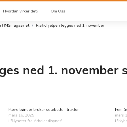
Hvordan virker det?
Om Oss
ra HMSmagasinet
Risikohjelpen legges ned 1. november
gges ned 1. november s
Fleire bønder brukar setebelte i traktor
Fem år
mars 16, 2025
mars 1
i "Nyheter fra Arbeidstilsynet"
i "Nyh