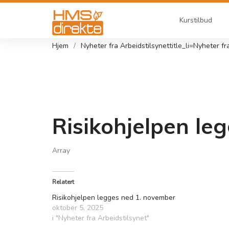
Kurstilbud
Hjem
Nyheter fra Arbeidstilsynet
title_li=
Nyheter f
Risikohjelpen le
Array
Relatert
Risikohjelpen legges ned 1. november
oktober 5, 2025
i "Nyheter fra Arbeidstilsynet"