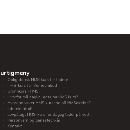
urtigmeny
Obligatorisk HMS kurs for ledere
HMS-kurs for Verneombud
Grunnkurs i HMS
Hvorfor må daglig leder ha HMS kurs?
Hvordan virker HMS kursene på HMSdirekte?
Internkontroll
Lovpålagt HMS-kurs for daglig leder på nett
Personvern og tjenestevilkår
Kontakt