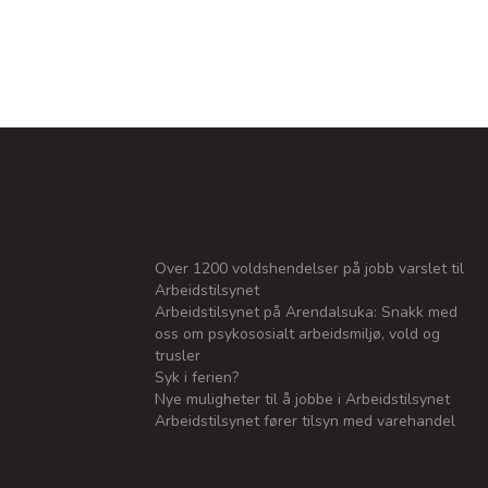
Over 1200 voldshendelser på jobb varslet til
Arbeidstilsynet
Arbeidstilsynet på Arendalsuka: Snakk med
oss om psykososialt arbeidsmiljø, vold og
trusler
Syk i ferien?
Nye muligheter til å jobbe i Arbeidstilsynet
Arbeidstilsynet fører tilsyn med varehandel