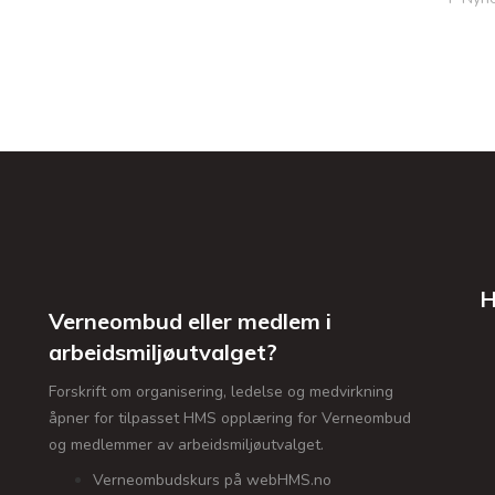
H
Verneombud eller medlem i
arbeidsmiljøutvalget?
Forskrift om organisering, ledelse og medvirkning
åpner for tilpasset HMS opplæring for Verneombud
og medlemmer av arbeidsmiljøutvalget.
Verneombudskurs på webHMS.no