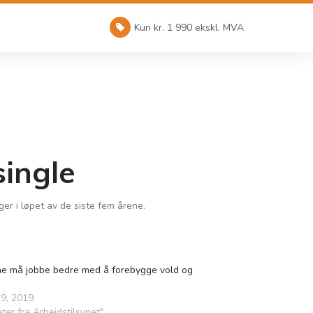
Kun kr. 1 990 ekskl. MVA
single
er i løpet av de siste fem årene.
e må jobbe bedre med å forebygge vold og
r
9, 2019
eter fra Arbeidstilsynet"