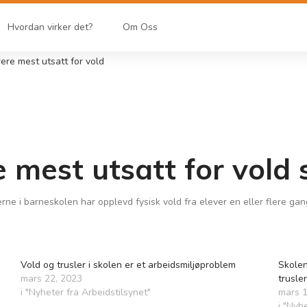
Hvordan virker det?
Om Oss
re mest utsatt for vold
 mest utsatt for vold 
ne i barneskolen har opplevd fysisk vold fra elever en eller flere gang
Vold og trusler i skolen er et arbeidsmiljøproblem
Skolen
mars 22, 2023
trusle
i "Nyheter fra Arbeidstilsynet"
mars 1
i "Nyh