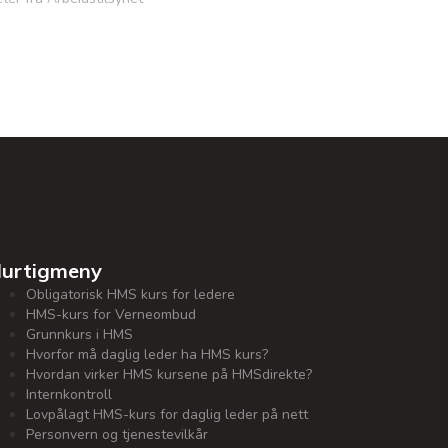
urtigmeny
Obligatorisk HMS kurs for ledere
HMS-kurs for Verneombud
Grunnkurs i HMS
Hvorfor må daglig leder ha HMS kurs?
Hvordan virker HMS kursene på HMSdirekte?
Internkontroll
Lovpålagt HMS-kurs for daglig leder på nett
Personvern og tjenestevilkår