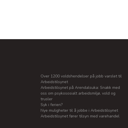
Over 1200 voldshendelser på jobb varslet til
Arbeidstilsynet
Arbeidstilsynet på Arendalsuka: Snakk med
oss om psykososialt arbeidsmiljø, vold og
trusler
Syk i ferien?
Nye muligheter til å jobbe i Arbeidstilsynet
Arbeidstilsynet fører tilsyn med varehandel