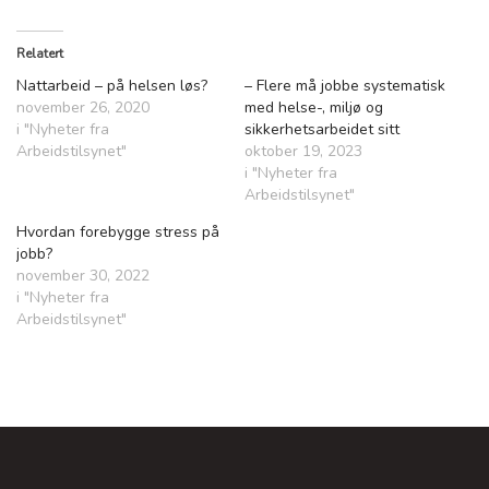
Relatert
Nattarbeid – på helsen løs?
– Flere må jobbe systematisk
november 26, 2020
med helse-, miljø og
i "Nyheter fra
sikkerhetsarbeidet sitt
Arbeidstilsynet"
oktober 19, 2023
i "Nyheter fra
Arbeidstilsynet"
Hvordan forebygge stress på
jobb?
november 30, 2022
i "Nyheter fra
Arbeidstilsynet"