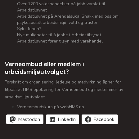
Over 1200 voldshendelser på jobb varslet til
Arbeidstilsynet
Arbeidstilsynet på Arendalsuka: Snakk med oss om
psykososialt arbeidsmiljø, vold og trusler
Syk i ferien?
Nye muligheter til å jobbe i Arbeidstilsynet
Arbeidstilsynet fører tilsyn med varehandel
Verneombud eller medlem i
arbeidsmiljøutvalget?
Forskrift om organisering, ledelse og medvirkning åpner for
tilpasset HMS opplæring for Verneombud og medlemmer av
arbeidsmiljøutvalget.
Verneombudskurs på webHMS.no
Mastodon
LinkedIn
Facebook