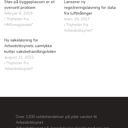
Støv på byggeplassen er et
Lanserer ny
oversett problem
registreringsløsning for data
februar 8, 2019
fra luftmålinger
i "Nyheter fra
mars 16, 2017
HMSmagasinet"
i "Nyheter fra
Arbeidstilsynet"
Ny søkeløsning for
Arbeidstilsynets samtykke
kutter saksbehandlingstiden
august 31, 2022
i "Nyheter fra
Arbeidstilsynet"
Over 1200 voldshendelser på jobb varslet til
Arbeidstilsynet