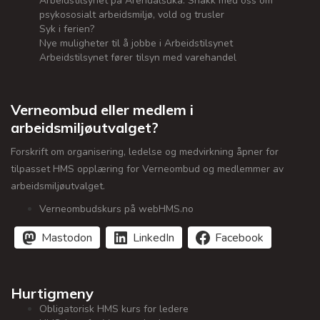
Arbeidstilsynet på Arendalsuka: Snakk med oss om
psykososialt arbeidsmiljø, vold og trusler
Syk i ferien?
Nye muligheter til å jobbe i Arbeidstilsynet
Arbeidstilsynet fører tilsyn med varehandel
Verneombud eller medlem i
arbeidsmiljøutvalget?
Forskrift om organisering, ledelse og medvirkning åpner for
tilpasset HMS opplæring for Verneombud og medlemmer av
arbeidsmiljøutvalget.
Verneombudskurs på webHMS.no
Mastodon
LinkedIn
Facebook
Hurtigmeny
Obligatorisk HMS kurs for ledere