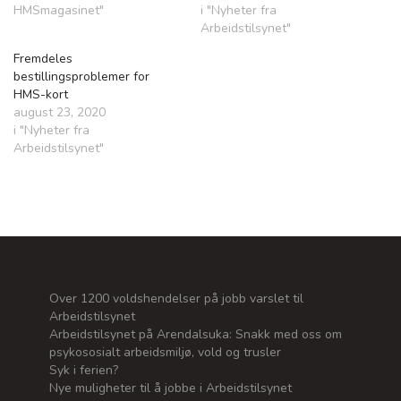
HMSmagasinet"
i "Nyheter fra
Arbeidstilsynet"
Fremdeles
bestillingsproblemer for
HMS-kort
august 23, 2020
i "Nyheter fra
Arbeidstilsynet"
Over 1200 voldshendelser på jobb varslet til
Arbeidstilsynet
Arbeidstilsynet på Arendalsuka: Snakk med oss om
psykososialt arbeidsmiljø, vold og trusler
Syk i ferien?
Nye muligheter til å jobbe i Arbeidstilsynet