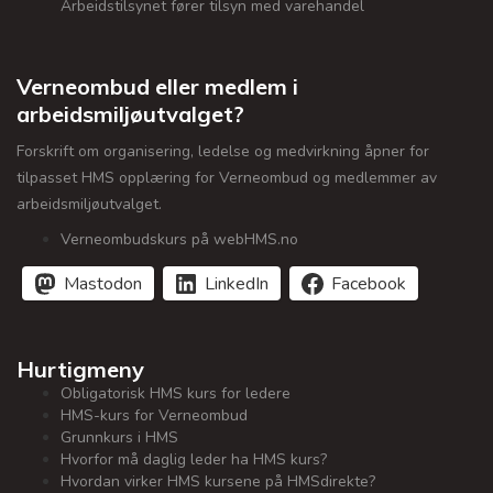
Arbeidstilsynet fører tilsyn med varehandel
Verneombud eller medlem i
arbeidsmiljøutvalget?
Forskrift om organisering, ledelse og medvirkning åpner for
tilpasset HMS opplæring for Verneombud og medlemmer av
arbeidsmiljøutvalget.
Verneombudskurs på webHMS.no
Mastodon
LinkedIn
Facebook
Hurtigmeny
Obligatorisk HMS kurs for ledere
HMS-kurs for Verneombud
Grunnkurs i HMS
Hvorfor må daglig leder ha HMS kurs?
Hvordan virker HMS kursene på HMSdirekte?