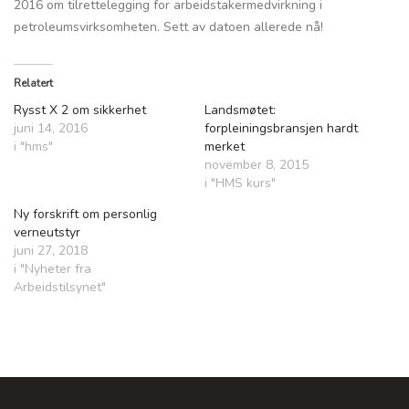
2016 om tilrettelegging for arbeidstakermedvirkning i
petroleumsvirksomheten. Sett av datoen allerede nå!
Relatert
Rysst X 2 om sikkerhet
Landsmøtet:
juni 14, 2016
forpleiningsbransjen hardt
i "hms"
merket
november 8, 2015
i "HMS kurs"
Ny forskrift om personlig
verneutstyr
juni 27, 2018
i "Nyheter fra
Arbeidstilsynet"