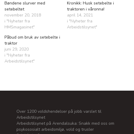
Bøndene slurver med
Kronikk: Husk setebelte i
setebeltet
traktoren i våronna!
november 20, 2018
april 14, 2021
i "Nyheter fra
i "Nyheter fra
HMSmagasinet"
Arbeidstilsynet"
Påbud om bruk av setebelte i
traktor
juni 29, 2020
i "Nyheter fra
Arbeidstilsynet"
Over 1200 voldshendelser på jobb varslet til
Arbeidstilsynet
Arbeidstilsynet på Arendalsuka: Snakk med oss om
psykososialt arbeidsmiljø, vold og trusler