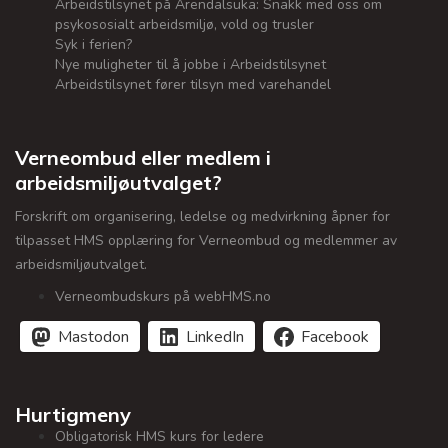
Arbeidstilsynet på Arendalsuka: Snakk med oss om
psykososialt arbeidsmiljø, vold og trusler
Syk i ferien?
Nye muligheter til å jobbe i Arbeidstilsynet
Arbeidstilsynet fører tilsyn med varehandel
Verneombud eller medlem i
arbeidsmiljøutvalget?
Forskrift om organisering, ledelse og medvirkning åpner for
tilpasset HMS opplæring for Verneombud og medlemmer av
arbeidsmiljøutvalget.
Verneombudskurs på webHMS.no
Mastodon
LinkedIn
Facebook
Hurtigmeny
Obligatorisk HMS kurs for ledere