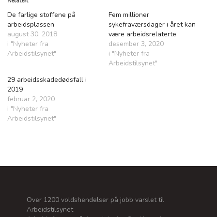
Relatert
De farlige stoffene på
Fem millioner
arbeidsplassen
sykefraværsdager i året kan
august 30, 2018
være arbeidsrelaterte
i "Nyheter fra
desember 3, 2020
Arbeidstilsynet"
i "Nyheter fra
Arbeidstilsynet"
29 arbeidsskadedødsfall i
2019
februar 2, 2020
i "Nyheter fra
Arbeidstilsynet"
Over 1200 voldshendelser på jobb varslet til
Arbeidstilsynet