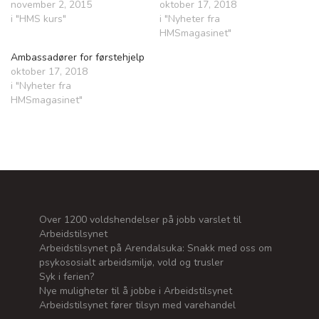
november 2, 2015
oktober 17, 2018
i "HMS kurs"
i "Nyheter fra
HMSmagasinet"
Ambassadører for førstehjelp
oktober 17, 2018
i "Nyheter fra
HMSmagasinet"
Over 1200 voldshendelser på jobb varslet til
Arbeidstilsynet
Arbeidstilsynet på Arendalsuka: Snakk med oss om
psykososialt arbeidsmiljø, vold og trusler
Syk i ferien?
Nye muligheter til å jobbe i Arbeidstilsynet
Arbeidstilsynet fører tilsyn med varehandel