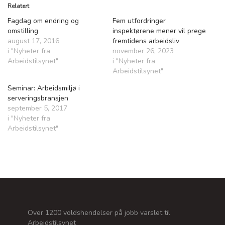
Relatert
Fagdag om endring og
Fem utfordringer
omstilling
inspektørene mener vil prege
august 17, 2016
fremtidens arbeidsliv
i "Nyheter fra
november 26, 2023
Arbeidstilsynet"
i "Nyheter fra
Arbeidstilsynet"
Seminar: Arbeidsmiljø i
serveringsbransjen
september 5, 2017
i "Nyheter fra
Arbeidstilsynet"
Over 1200 voldshendelser på jobb varslet til
Arbeidstilsynet