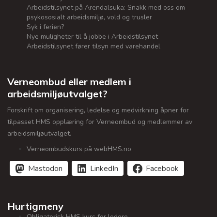
Arbeidstilsynet på Arendalsuka: Snakk med oss om
psykososialt arbeidsmiljø, vold og trusler
Syk i ferien?
Nye muligheter til å jobbe i Arbeidstilsynet
Arbeidstilsynet fører tilsyn med varehandel
Verneombud eller medlem i
arbeidsmiljøutvalget?
Forskrift om organisering, ledelse og medvirkning åpner for
tilpasset HMS opplæring for Verneombud og medlemmer av
arbeidsmiljøutvalget.
Verneombudskurs på webHMS.no
Mastodon
LinkedIn
Facebook
Hurtigmeny
Obligatorisk HMS kurs for ledere