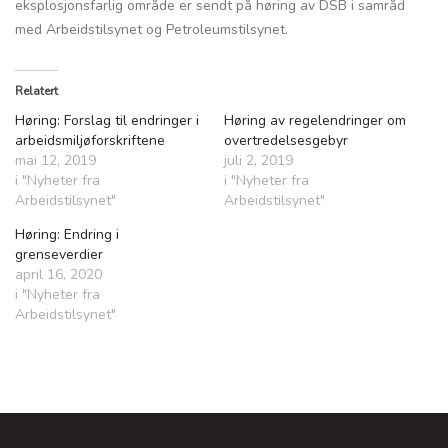
eksplosjonsfarlig område er sendt på høring av DSB i samråd
med Arbeidstilsynet og Petroleumstilsynet.
Relatert
Høring: Forslag til endringer i
Høring av regelendringer om
arbeidsmiljøforskriftene
overtredelsesgebyr
mai 12, 2019
juli 2, 2019
i "Nyheter fra
i "Nyheter fra
Arbeidstilsynet"
Arbeidstilsynet"
Høring: Endring i
grenseverdier
april 16, 2020
i "Nyheter fra
Arbeidstilsynet"