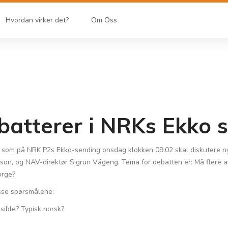
Hvordan virker det?
Om Oss
atterer i NRKs Ekko s
r som på NRK P2s Ekko-sending onsdag klokken 09.02 skal diskutere ny
sson, og NAV-direktør Sigrun Vågeng. Tema for debatten er: Må flere av o
orge?
isse spørsmålene:
sible? Typisk norsk?