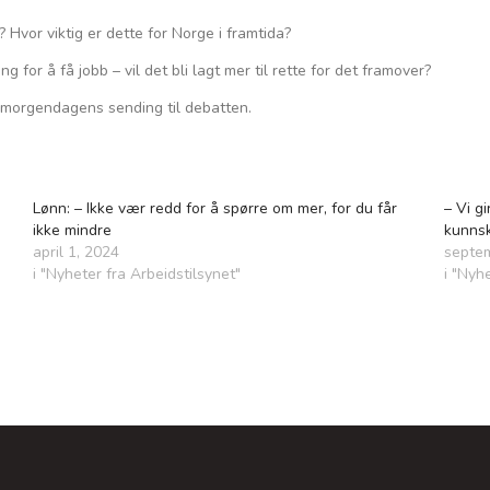
? Hvor viktig er dette for Norge i framtida?
 for å få jobb – vil det bli lagt mer til rette for det framover?
 morgendagens sending til debatten.
Lønn: – Ikke vær redd for å spørre om mer, for du får
– Vi g
ikke mindre
kunns
april 1, 2024
septe
i "Nyheter fra Arbeidstilsynet"
i "Nyh