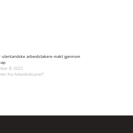
ir utenlandske arbeidstakere makt gjennom
kap
mber 8, 2022
eter fra Arbeidstilsynet"