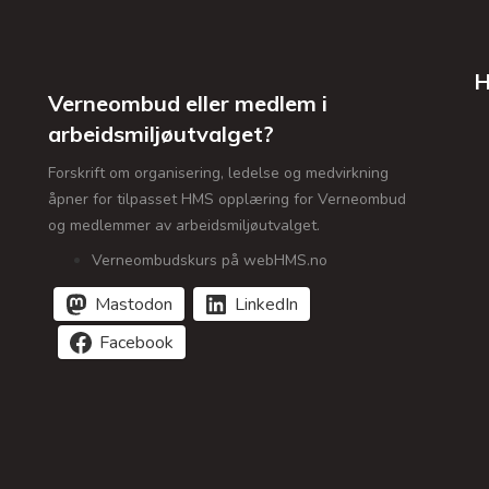
H
Verneombud eller medlem i
arbeidsmiljøutvalget?
Forskrift om organisering, ledelse og medvirkning
åpner for tilpasset HMS opplæring for Verneombud
og medlemmer av arbeidsmiljøutvalget.
Verneombudskurs på webHMS.no
Mastodon
LinkedIn
Facebook