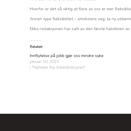
Hvorfor er det så viktig at flere av oss er mer fleksible
Annen type fleksibilitet – omskolere seg, ta ny utdanning
Ekko-redaksjonen har satt av den første halvtimen av
Relatert
Innflytelse på jobb gjør oss mindre syke
januar 10, 2023
i "Nyheter fra Arbeidstilsynet"