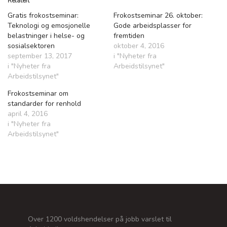
Relatert
Gratis frokostseminar:
Frokostseminar 26. oktober:
Teknologi og emosjonelle
Gode arbeidsplasser for
belastninger i helse- og
fremtiden
sosialsektoren
oktober 4, 2016
september 13, 2017
i "Nyheter fra
i "Nyheter fra
Arbeidstilsynet"
Arbeidstilsynet"
Frokostseminar om
standarder for renhold
april 4, 2016
i "Nyheter fra
Arbeidstilsynet"
Over 1200 voldshendelser på jobb varslet til