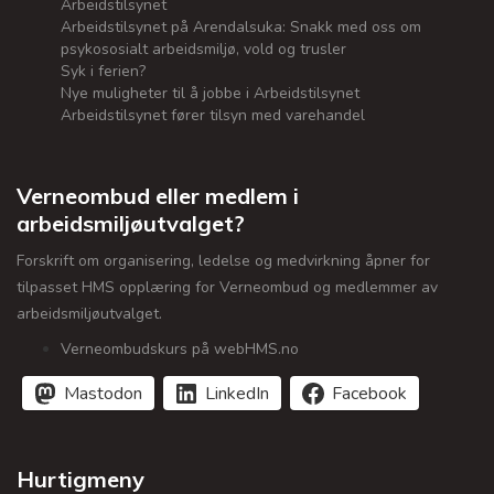
Arbeidstilsynet
Arbeidstilsynet på Arendalsuka: Snakk med oss om
psykososialt arbeidsmiljø, vold og trusler
Syk i ferien?
Nye muligheter til å jobbe i Arbeidstilsynet
Arbeidstilsynet fører tilsyn med varehandel
Verneombud eller medlem i
arbeidsmiljøutvalget?
Forskrift om organisering, ledelse og medvirkning åpner for
tilpasset HMS opplæring for Verneombud og medlemmer av
arbeidsmiljøutvalget.
Verneombudskurs på webHMS.no
Mastodon
LinkedIn
Facebook
Hurtigmeny