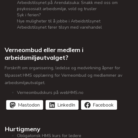
Arbeidstilsynet på Arendalsuka: Snakk med oss om
psykososialt arbeidsmiljø, vold og trusler
Syk i ferien?
Nye muligheter til å jobbe i Arbeidstilsynet
Arbeidstilsynet fører tilsyn med varehandel
Verneombud eller medlem i
arbeidsmiljøutvalget?
Forskrift om organisering, ledelse og medvirkning åpner for
tilpasset HMS opplæring for Verneombud og medlemmer av
arbeidsmiljøutvalget.
Verneombudskurs på webHMS.no
Mastodon
LinkedIn
Facebook
Hurtigmeny
Obligatorisk HMS kurs for ledere