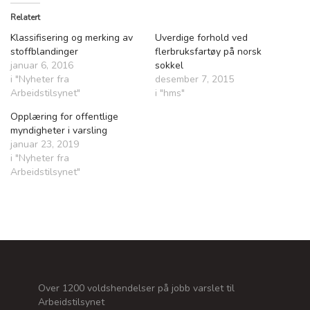
Relatert
Klassifisering og merking av
Uverdige forhold ved
stoffblandinger
flerbruksfartøy på norsk
januar 6, 2016
sokkel
i "Nyheter fra
desember 7, 2015
Arbeidstilsynet"
i "hms"
Opplæring for offentlige
myndigheter i varsling
januar 23, 2019
i "Nyheter fra
Arbeidstilsynet"
Over 1200 voldshendelser på jobb varslet til
Arbeidstilsynet