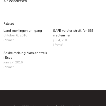
Aleksandersen.
Relatert
Land-meklingen er i gang
SAFE varsler streik for 663
oktober 6, 2016
medlemmer
i "hms"
juli 4, 2016
i "hms"
Sokkelmekling: Varsler streik
i Esso
juni 27, 2016
i "hms"