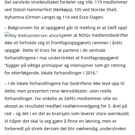
Det varslede streikeuttaket fordeler seg slik: 119 medlemmer
ved Statoil Hammerfest (Melkøya), 105 ved Norske Shell,
Nyhamna (Ormen Lange) og 114 ved Esso Slagen.
– Bakgrunnen for at oppgjøret går til mekling er at SAFE oppl
ever at NOGs medlemsbedrifter
ikke vil forholde seg til frontfagsoppgjørets rammer i årets
oppgjør. Dette til tross for at partene i de sentrale
forhandlingene i mai understreket at frontfagsoppgjøret
”bygger på viktige prinsipper og intensjoner som gir retning
for etterfølgende, lokale forhandlinger i 2016.”
– I de lokale forhandlingene har bedriftene ikke levd opp til
dette, men presentert rene lønnsdiktater, uten reelle
forhandlinger. For enkelte av SAFEs medlemmer ville en
aksept av resultatet medført reallønnsnedgang for 3. året på
rad – og det i en del av bransjen som leverer store overskudd.
Vi håper det skal la seg gjøre å finne en løsning, men er
forberedt på streik dersom det blir nødvendig, understreker