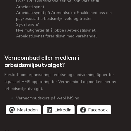
Over 1200 voldshendelser på jobb varslet til
Arbeidstilsynet
Arbeidstilsynet på Arendalsuka: Snakk med oss om
psykososialt arbeidsmiljø, vold og trusler
Syk i ferien?
Nye muligheter til å jobbe i Arbeidstilsynet
Arbeidstilsynet fører tilsyn med varehandel
Verneombud eller medlem i
arbeidsmiljøutvalget?
Forskrift om organisering, ledelse og medvirkning åpner for
tilpasset HMS opplæring for Verneombud og medlemmer av
arbeidsmiljøutvalget.
Verneombudskurs på webHMS.no
Mastodon
LinkedIn
Facebook