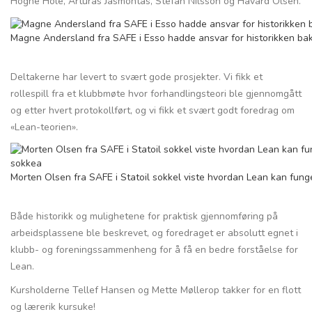
Hogne Hole, Arturas Jasmontas, Stefan Nilsson og Håvard Olsen.
Magne Andersland fra SAFE i Esso hadde ansvar for historikken bak
Deltakerne har levert to svært gode prosjekter. Vi fikk et
rollespill fra et klubbmøte hvor forhandlingsteori ble gjennomgått
og etter hvert protokollført, og vi fikk et svært godt foredrag om
«Lean-teorien».
Morten Olsen fra SAFE i Statoil sokkel viste hvordan Lean kan fung
Både historikk og mulighetene for praktisk gjennomføring på
arbeidsplassene ble beskrevet, og foredraget er absolutt egnet i
klubb- og foreningssammenheng for å få en bedre forståelse for
Lean.
Kursholderne Tellef Hansen og Mette Møllerop takker for en flott
og lærerik kursuke!