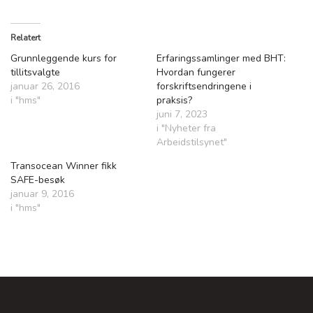
Relatert
Grunnleggende kurs for
Erfaringssamlinger med BHT:
tillitsvalgte
Hvordan fungerer
januar 26, 2016
forskriftsendringene i
i "hms"
praksis?
juni 7, 2023
i "Nyheter fra
Arbeidstilsynet"
Transocean Winner fikk
SAFE-besøk
januar 9, 2016
i "hms"