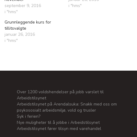
september 9, 2016
i "hms"
i "hms"
Grunnleggende kurs for
tillitsvalgte
januar 26, 2016
i "hms"
Over 1200 voldshendelser på jobb varslet til
Arbeidstilsynet
Arbeidstilsynet på Arendalsuka: Snakk med oss om
psykososialt arbeidsmiljø, vold og trusler
Syk i ferien?
Nye muligheter til å jobbe i Arbeidstilsynet
Arbeidstilsynet fører tilsyn med varehandel