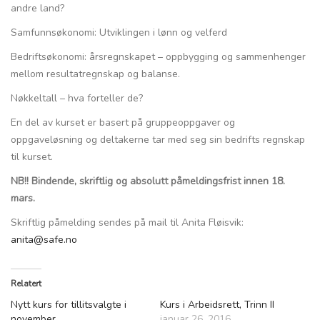
andre land?
Samfunnsøkonomi: Utviklingen i lønn og velferd
Bedriftsøkonomi: årsregnskapet – oppbygging og sammenhenger
mellom resultatregnskap og balanse.
Nøkkeltall – hva forteller de?
En del av kurset er basert på gruppeoppgaver og
oppgaveløsning og deltakerne tar med seg sin bedrifts regnskap
til kurset.
NB!! Bindende, skriftlig og absolutt påmeldingsfrist innen 18.
mars.
Skriftlig påmelding sendes på mail til Anita Fløisvik:
anita@safe.no
Relatert
Nytt kurs for tillitsvalgte i
Kurs i Arbeidsrett, Trinn II
november
januar 26, 2016