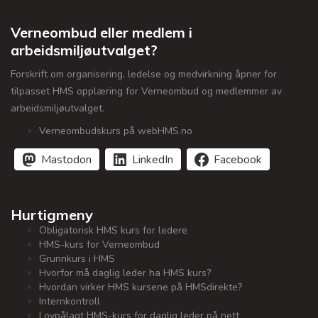
Verneombud eller medlem i
arbeidsmiljøutvalget?
Forskrift om organisering, ledelse og medvirkning åpner for
tilpasset HMS opplæring for Verneombud og medlemmer av
arbeidsmiljøutvalget.
Verneombudskurs på webHMS.no
Mastodon
LinkedIn
Facebook
Hurtigmeny
Obligatorisk HMS kurs for ledere
HMS-kurs for Verneombud
Grunnkurs i HMS
Hvorfor må daglig leder ha HMS kurs?
Hvordan virker HMS kursene på HMSdirekte?
Internkontroll
Lovpålagt HMS-kurs for daglig leder på nett