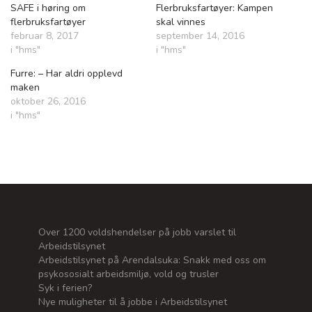
SAFE i høring om
Flerbruksfartøyer: Kampen
flerbruksfartøyer
skal vinnes
februar 8, 2017
september 14, 2016
i "hms"
i "hms"
Furre: – Har aldri opplevd
maken
oktober 26, 2016
i "hms"
Over 1200 voldshendelser på jobb varslet til
Arbeidstilsynet
Arbeidstilsynet på Arendalsuka: Snakk med oss om
psykososialt arbeidsmiljø, vold og trusler
Syk i ferien?
Nye muligheter til å jobbe i Arbeidstilsynet