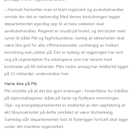
– Normalt fastsetter man et klart regelverk og avviksbehandler
unntak der det er nødvendig. Med denne beslutningen legger
departementet egentlig opp til at hele sokkelen skal
avviksbehandles. Regimet er snudd på hodet, og det bryter med
synet til både Ptil og fagforbundene, nemlig at sikkerheten skal
være like god for alle offshoreansatte, uavhengig av hvilken
innretning man jobber på. Det er tydelig at regjeringen har lent
seg på regnestykker fra selskapene som har skremt med
kostnader på 60 milliarder. Ptils nedre anslag har imidlertid ligget
på 11 milliarder, understreker han.
Hørte ikke på Ptil
Ptil innstilte på at det ble gjort endringer i forskriftene for livbåter
på oljeinstallasjoner, både på faste og flyttbare innretninger.
Olje- og energidepartementet er imidlertid av den oppfatning at
økt tilsynsaktivitet på dette området vil være tilstrekkelig.
Samtidig slår departementet fast at flyterigger fortsatt skal ligge
under det maritime regelverket.