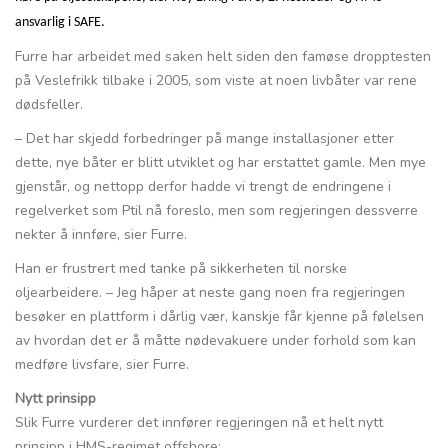
ansvarlig i SAFE.
Furre har arbeidet med saken helt siden den famøse dropptesten
på Veslefrikk tilbake i 2005, som viste at noen livbåter var rene
dødsfeller.
– Det har skjedd forbedringer på mange installasjoner etter
dette, nye båter er blitt utviklet og har erstattet gamle. Men mye
gjenstår, og nettopp derfor hadde vi trengt de endringene i
regelverket som Ptil nå foreslo, men som regjeringen dessverre
nekter å innføre, sier Furre.
Han er frustrert med tanke på sikkerheten til norske
oljearbeidere. – Jeg håper at neste gang noen fra regjeringen
besøker en plattform i dårlig vær, kanskje får kjenne på følelsen
av hvordan det er å måtte nødevakuere under forhold som kan
medføre livsfare, sier Furre.
Nytt prinsipp
Slik Furre vurderer det innfører regjeringen nå et helt nytt
prinsipp i HMS-regimet offshore: