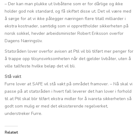
– Der kan man plukke ut livbåtene som er for dårlige og ikke
holder god nok standard, og få skiftet disse ut. Det vil være med
å sørge for at vi ikke pålegger næringen flere titall milliarder i
ekstra kostnader, samtidig som vi opprettholder sikkerheten på
norsk sokkel, hevder arbeidsminister Robert Eriksson overfor
Dagens Næringsliv.
Statsråden lover overfor avisen at Ptil vil bli tilført mer penger for
å trappe opp tilsynsvirksomheten når det gjelder livbåter, uten å
ville tallfeste hvilke beløp det vil bli.
Stå vakt
Furre lover at SAFE vil stå vakt på området framover. – Nå skal vi
passe på at statsråden i hvert fall leverer det han lover i forhold
til at Ptil skal blir tilført ekstra midler for å ivareta sikkerheten så
godt som mulig er med det eksisterende regelverket,
understreker Furre.
Relatert