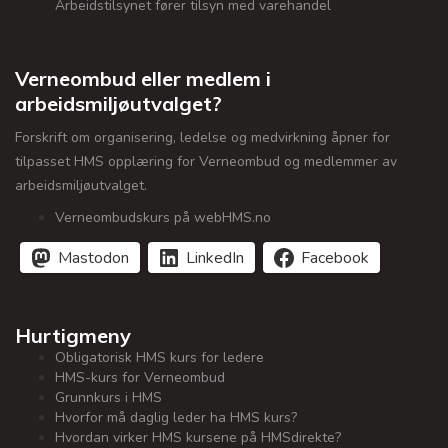
Arbeidstilsynet fører tilsyn med varehandel
Verneombud eller medlem i
arbeidsmiljøutvalget?
Forskrift om organisering, ledelse og medvirkning åpner for
tilpasset HMS opplæring for Verneombud og medlemmer av
arbeidsmiljøutvalget.
Verneombudskurs på webHMS.no
Mastodon
LinkedIn
Facebook
Hurtigmeny
Obligatorisk HMS kurs for ledere
HMS-kurs for Verneombud
Grunnkurs i HMS
Hvorfor må daglig leder ha HMS kurs?
Hvordan virker HMS kursene på HMSdirekte?