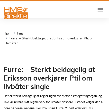
Hjem
hms
Furre: – Sterkt beklagelig at Eriksson overkjører Ptil om
livbåter
Furre: – Sterkt beklagelig at
Eriksson overkjører Ptil om
livbåter single
Det er sterkt beklagelig at regjeringen overprøver sitt eget fagorgan, og
ikke vil innføre nytt regelelverk for livbåter offshore. I stedet velger den å
høre på oljeselskapene, sier Roy Erling Furre, 2. nestleder og HMS-