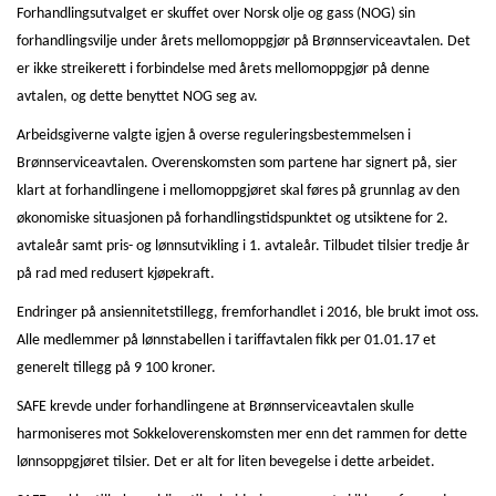
Forhandlingsutvalget er skuffet over Norsk olje og gass (NOG) sin
forhandlingsvilje under årets mellomoppgjør på Brønnserviceavtalen. Det
er ikke streikerett i forbindelse med årets mellomoppgjør på denne
avtalen, og dette benyttet NOG seg av.
Arbeidsgiverne valgte igjen å overse reguleringsbestemmelsen i
Brønnserviceavtalen. Overenskomsten som partene har signert på, sier
klart at forhandlingene i mellomoppgjøret skal føres på grunnlag av den
økonomiske situasjonen på forhandlingstidspunktet og utsiktene for 2.
avtaleår samt pris- og lønnsutvikling i 1. avtaleår. Tilbudet tilsier tredje år
på rad med redusert kjøpekraft.
Endringer på ansiennitetstillegg, fremforhandlet i 2016, ble brukt imot oss.
Alle medlemmer på lønnstabellen i tariffavtalen fikk per 01.01.17 et
generelt tillegg på 9 100 kroner.
SAFE krevde under forhandlingene at Brønnserviceavtalen skulle
harmoniseres mot Sokkeloverenskomsten mer enn det rammen for dette
lønnsoppgjøret tilsier. Det er alt for liten bevegelse i dette arbeidet.