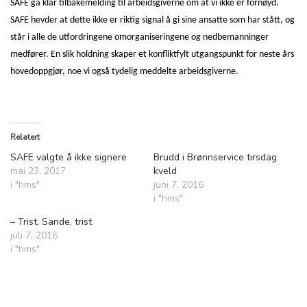
SAFE ga klar tilbakemelding til arbeidsgiverne om at vi ikke er fornøyd.
SAFE hevder at dette ikke er riktig signal å gi sine ansatte som har stått, og
står i alle de utfordringene omorganiseringene og nedbemanninger
medfører. En slik holdning skaper et konfliktfylt utgangspunkt for neste års
hovedoppgjør, noe vi også tydelig meddelte arbeidsgiverne.
Relatert
SAFE valgte å ikke signere
Brudd i Brønnservice tirsdag
mai 23, 2017
kveld
i "hms"
juni 7, 2016
i "hms"
– Trist, Sande, trist
juli 7, 2016
i "hms"