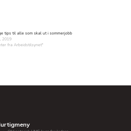
ige tips til alle som skal ut i sommerjobb
8, 2019
eter fra Arbeidstilsynet"
urtigmeny