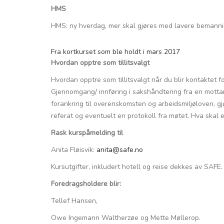
HMS
HMS: ny hverdag, mer skal gjøres med lavere bemanning 
Fra kortkurset som ble holdt i mars 2017
Hvordan opptre som tillitsvalgt
Hvordan opptre som tillitsvalgt når du blir kontaktet f
Gjennomgang/ innføring i sakshåndtering fra en mottar
forankring til overenskomsten og arbeidsmiljøloven, g
referat og eventuelt en protokoll fra møtet. Hva skal en
Rask kurspåmelding til
Anita Fløisvik:
anita@safe.no
Kursutgifter, inkludert hotell og reise dekkes av SAFE.
Foredragsholdere blir:
Tellef Hansen,
Owe Ingemann Waltherzøe og Mette Møllerop.