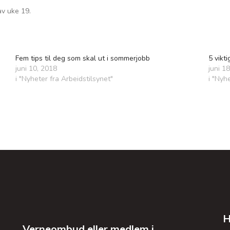
av uke 19.
Fem tips til deg som skal ut i sommerjobb
5 vikt
juni 10, 2018
juni 1
i "Nyheter fra Arbeidstilsynet"
i "Nyh
H
Verneombud eller medlem i