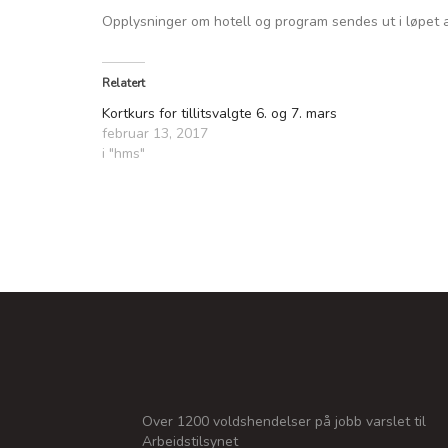
Opplysninger om hotell og program sendes ut i løpet 
Relatert
Kortkurs for tillitsvalgte 6. og 7. mars
februar 13, 2017
i "hms"
Over 1200 voldshendelser på jobb varslet til
Arbeidstilsynet