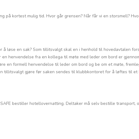
på kortest mulig tid. Hvor går grensen? Når får vi en storsmell? Hvord
or å løse en sak? Som tillitsvalgt skal en i henhold til hovedavtalen fo
 en henvendelse fra en kollega til møte med leder om bord er gjennom
jøre en formell henvendelse til leder om bord og be om et møte, freml
 tillitsvalgt gjøre før saken sendes til klubbkontoret for å løftes til et
 SAFE bestiller hotellovernatting. Deltaker må selv bestille transport, 