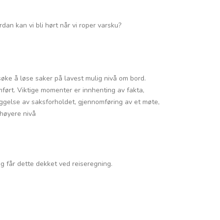
an kan vi bli hørt når vi roper varsku?
rsøke å løse saker på lavest mulig nivå om bord.
ført. Viktige momenter er innhenting av fakta,
eggelse av saksforholdet, gjennomføring av et møte,
 høyere nivå
og får dette dekket ved reiseregning.