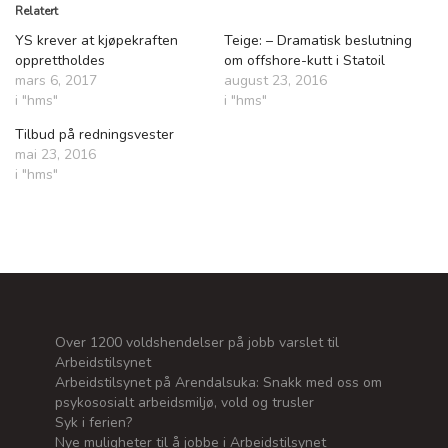
Relatert
YS krever at kjøpekraften
Teige: – Dramatisk beslutning
opprettholdes
om offshore-kutt i Statoil
mars 6, 2017
august 23, 2016
i "hms"
i "hms"
Tilbud på redningsvester
mai 23, 2016
i "hms"
Over 1200 voldshendelser på jobb varslet til
Arbeidstilsynet
Arbeidstilsynet på Arendalsuka: Snakk med oss om
psykososialt arbeidsmiljø, vold og trusler
Syk i ferien?
Nye muligheter til å jobbe i Arbeidstilsynet