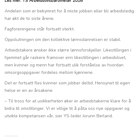
Les mer: YS Arbeidslivsbarometer 2016
Andelen som er bekymret for å miste jobben eller bli arbeidsledig
har økt de to siste årene.
Fagforeningene står fortsatt sterkt.
Oppslutningen om den kollektive lønnsdannelsen er stabil.
Arbeidstakere ønsker ikke større lønnsforskjeller. Likestillingen i
hjemmet går raskere framover enn likestillingen i arbeidslivet,
men kvinner og menn har fortsatt ulik forståelse av hvordan
omsorgsoppgaver fordeles mellom kjønnene.
Det er fortsatt fles kvinner som jobber deltid. Hensynet til egen
helse er en av årsakene.
– Til tross for at usikkerheten øker er arbeidstakerne klare for å
bidra til omstillinger. Vi er villige til å påta oss nye oppgaver og
utvikle kompetansen vår, sier YS-leder Jorunn Berland.