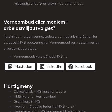
Arbeidstilsynet fører tilsyn med varehandel
Verneombud eller medlem i
arbeidsmiljøutvalget?
Forskrift om organisering, ledelse og medvirkning åpner for
tilpasset HMS opplæring for Verneombud og medlemmer av
arbeidsmiljøutvalget.
Verneombudskurs på webHMS.no
Mastodon
LinkedIn
Facebook
Hurtigmeny
Obligatorisk HMS kurs for ledere
HMS-kurs for Verneombud
Grunnkurs i HMS
Hvorfor må daglig leder ha HMS kurs?
Hvordan virker HMS kursene på HMSdirekte?