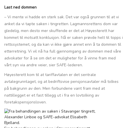
Last ned dommen
– Vi mente vi hadde en sterk sak. Det var også grunnen til at vi
anket da vi tapte saken i tingretten. Lagmannsrettens dom var
gledelig, men desto mer skuffende er det at Høyesterett har
kommet til motsatt konklusjon. Nå er saken prøvde helt til topps i
rettssystemet, og da kan vi ikke gjøre annet enn å ta dommen til
etterretning. Vi vil nå ha full gjennomgang av dommen med våre
advokater for å se om det er muligheter for å vinne fram med
vårt syn via andre veier, sier SAFE-lederen.
Høyesterett kom til at tariffavtalen er det sentrale
avtalegrunnlaget, og at bedriftsvise pensjonsavtaler må tolkes
på bakgrunn av den. Men forbundene vant fram med at
nattillegget er et fast tillegg ut i fra en lovtolking av
foretakspensjonsloven.