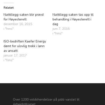
Relatert
Nattillegg-saken blir prøvd
Nattillegg-saken tas opp til
for Høyesterett
behandling i Høyesterett i
desember 16, 2015
dag
i "hms"
juni 7, 2016
i "hms"
ISO-bedriften Kaefer Energy
dømt for ulovlig trekk i lønn
av ansatt
januar 17, 2017
i "hms"
Over 1200 voldshendelser på jobb varslet til
Arbeidstilsynet