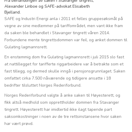
Fra behandlingen av saken i Stavanger tingrett,
Alexander Linboe og SAFE-advokat Elisabeth
Bjelland.
SAFE og Industri Energi anla i 2011 et felles gruppesøksmål på
vegne av sine medlemmer på tariffområdet, men vant ikke fram
da saken ble behandlet i Stavanger tingrett våren 2014.
Forbundene mente tingrettsdommen var feil, og anket dommen til
Gulating lagmannsrett.
En enstemmig dom fra Gulating lagmannsrett i juli 2015 slo fast
at nattillegget for tarifferte riggarbeidere var å betrakte som et
fast tillegg, og dermed skulle inngå i pensjonsgrunnlaget. Saken
omfattet cirka 7.500 nåværende og tidligere ansatte i 18
bedrifter tilsluttet Norges Rederiforbund.
Norges Rederiforbund valgte å anke saken til Høyesterett, og
fikk altså medhold som opprettholder dommen fra Stavanger
tingrett. Høyesterett har imidlertid ikke ilagt tapende part
saksomkostninger i noen av de tre rettsinstansene hvor saken
har vært prøvd.