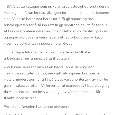
– SAFE satte kolleger som risikerer arbeidsledighet først i denne
meklingen – foran lønnsutviklingen for de som beholder jobbene
sine. Vi satte hardt mot hardt for å få gjennomslag hos
arbeidsgiveren for å få inn rett til gjeninntredelse i to år for alle –
et krav vi sto alene om i meklingen. Dette er solidaritet i praksis,
og jeg er stolt over å være leder i et fagforbund som virkelig
viser hva solidaritet innebærer, sier Rysst.
Hun er også tilfreds med at SAFE klarte å slå tilbake
arbeidsgivernes angrep på tariffavtalen.
– Vi kunne selvsagt ønsket en bedre lønnsutvikling enn
meklingsresultatet gir oss, men gitt situasjonen bransjen er i,
viste vi moderasjon for å få på plass vårt prioriterte krav, nemlig
gjeninntakelsesretten. Vi forventer at markedet vil bedre seg, og
da vil denne seieren bety at mange av våre medlemmer får
tilbake jobbene sine.
Protokolltilførselen har denne ordlyden: