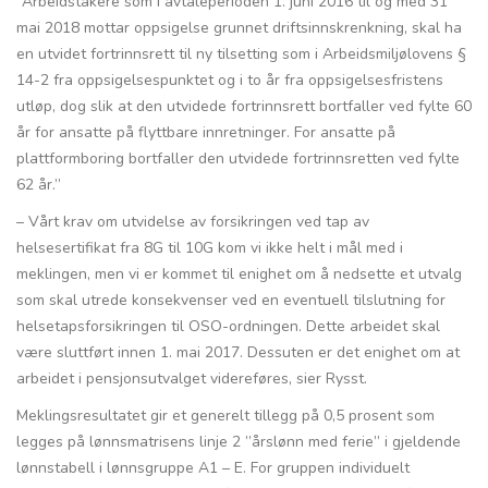
”Arbeidstakere som i avtaleperioden 1. juni 2016 til og med 31
mai 2018 mottar oppsigelse grunnet driftsinnskrenkning, skal ha
en utvidet fortrinnsrett til ny tilsetting som i Arbeidsmiljølovens §
14-2 fra oppsigelsespunktet og i to år fra oppsigelsesfristens
utløp, dog slik at den utvidede fortrinnsrett bortfaller ved fylte 60
år for ansatte på flyttbare innretninger. For ansatte på
plattformboring bortfaller den utvidede fortrinnsretten ved fylte
62 år.”
– Vårt krav om utvidelse av forsikringen ved tap av
helsesertifikat fra 8G til 10G kom vi ikke helt i mål med i
meklingen, men vi er kommet til enighet om å nedsette et utvalg
som skal utrede konsekvenser ved en eventuell tilslutning for
helsetapsforsikringen til OSO-ordningen. Dette arbeidet skal
være sluttført innen 1. mai 2017. Dessuten er det enighet om at
arbeidet i pensjonsutvalget videreføres, sier Rysst.
Meklingsresultatet gir et generelt tillegg på 0,5 prosent som
legges på lønnsmatrisens linje 2 ”årslønn med ferie” i gjeldende
lønnstabell i lønnsgruppe A1 – E. For gruppen individuelt