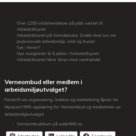
Over 1200 voldshendelser på jobb varslet til
Arbeidstilsynet
Arbeidstilsynet på Arendalsuka: Snakk med oss om
psykososialt arbeidsmiljø, vold og trusler
Syk i ferien?
Nye muligheter til å jobbe i Arbeidstilsynet
Arbeidstilsynet fører tilsyn med varehandel
Verneombud eller medlem i
arbeidsmiljøutvalget?
Forskrift om organisering, ledelse og medvirkning åpner for
tilpasset HMS opplæring for Verneombud og medlemmer av
arbeidsmiljøutvalget.
Verneombudskurs på webHMS.no