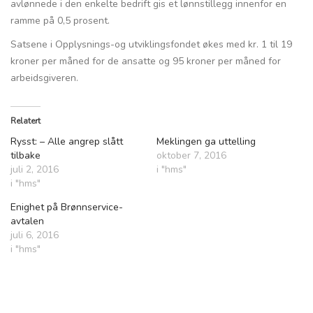
avlønnede i den enkelte bedrift gis et lønnstillegg innenfor en
ramme på 0,5 prosent.
Satsene i Opplysnings-og utviklingsfondet økes med kr. 1 til 19
kroner per måned for de ansatte og 95 kroner per måned for
arbeidsgiveren.
Relatert
Rysst: – Alle angrep slått
Meklingen ga uttelling
tilbake
oktober 7, 2016
juli 2, 2016
i "hms"
i "hms"
Enighet på Brønnservice-
avtalen
juli 6, 2016
i "hms"