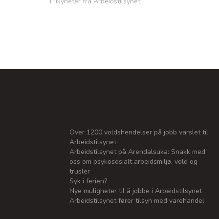
i "Nyheter fra Arbeidstilsynet"
Over 1200 voldshendelser på jobb varslet til
Arbeidstilsynet
Arbeidstilsynet på Arendalsuka: Snakk med
oss om psykososialt arbeidsmiljø, vold og
trusler
Syk i ferien?
Nye muligheter til å jobbe i Arbeidstilsynet
Arbeidstilsynet fører tilsyn med varehandel