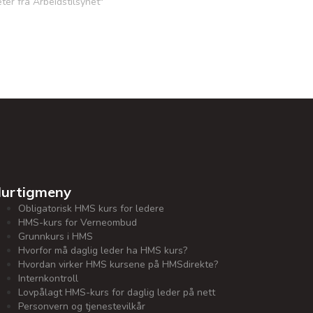
eter fra Arbeidstilsynet"
urtigmeny
Obligatorisk HMS kurs for ledere
HMS-kurs for Verneombud
Grunnkurs i HMS
Hvorfor må daglig leder ha HMS kurs?
Hvordan virker HMS kursene på HMSdirekte?
Internkontroll
Lovpålagt HMS-kurs for daglig leder på nett
Personvern og tjenestevilkår