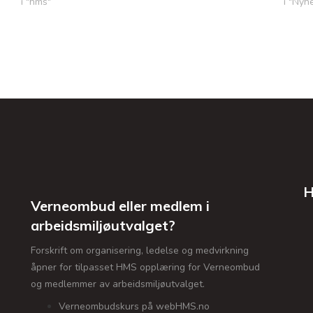
i "hms"
i "Nyh
H
Verneombud eller medlem i
arbeidsmiljøutvalget?
Forskrift om organisering, ledelse og medvirkning
åpner for tilpasset HMS opplæring for Verneombud
og medlemmer av arbeidsmiljøutvalget.
Verneombudskurs på webHMS.no