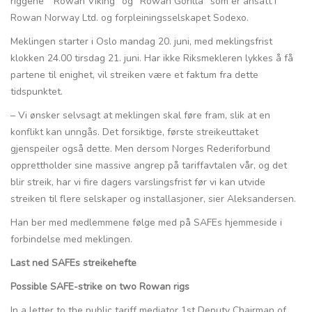
riggene ” Rowan Viking” og ”Rowan Gorilla” som er ansatt i
Rowan Norway Ltd. og forpleiningsselskapet Sodexo.
Meklingen starter i Oslo mandag 20. juni, med meklingsfrist
klokken 24.00 tirsdag 21. juni. Har ikke Riksmekleren lykkes å få
partene til enighet, vil streiken være et faktum fra dette
tidspunktet.
– Vi ønsker selvsagt at meklingen skal føre fram, slik at en
konflikt kan unngås. Det forsiktige, første streikeuttaket
gjenspeiler også dette. Men dersom Norges Rederiforbund
opprettholder sine massive angrep på tariffavtalen vår, og det
blir streik, har vi fire dagers varslingsfrist før vi kan utvide
streiken til flere selskaper og installasjoner, sier Aleksandersen.
Han ber med medlemmene følge med på SAFEs hjemmeside i
forbindelse med meklingen.
Last ned SAFEs streikehefte
Possible SAFE-strike on two Rowan rigs
In a letter to the public tariff mediator 1st Deputy Chairman of