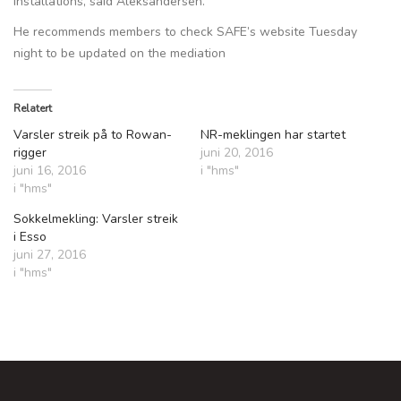
installations, said Aleksandersen.
He recommends members to check SAFE’s website Tuesday
night to be updated on the mediation
Relatert
Varsler streik på to Rowan-
NR-meklingen har startet
rigger
juni 20, 2016
juni 16, 2016
i "hms"
i "hms"
Sokkelmekling: Varsler streik
i Esso
juni 27, 2016
i "hms"