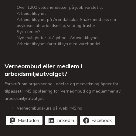
Over 1200 voldshendelser på jobb varslet til
Arbeidstilsynet
Arbeidstilsynet på Arendalsuka: Snakk med oss om
psykososialt arbeidsmiljø, vold og trusler
Syk i ferien?
Nye muligheter til å jobbe i Arbeidstilsynet
Arbeidstilsynet fører tilsyn med varehandel
Verneombud eller medlem i
arbeidsmiljøutvalget?
Forskrift om organisering, ledelse og medvirkning åpner for
tilpasset HMS opplæring for Verneombud og medlemmer av
arbeidsmiljøutvalget.
Verneombudskurs på webHMS.no
Mastodon
LinkedIn
Facebook