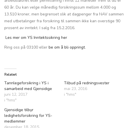
arbeidsløshet eller permittering i inntil 12 måneder frem til du er
60 år. Du kan velge månedlig forsikringssum mellom 4.000 og
13.510 kroner, men begrenset slik at dagpenger fra NAV sammen
med utbetalinger fra forsikring til sammen ikke kan overstige 90
prosent av inntekt. I salg fra 15.2.2016.
Les mer om YS Inntektssikring her
Ring oss på 03100 eller
be om å bli oppringt
.
Relatert
Tannlegeforsikring i YS i
Tilbud på redningsvester
samarbeid med Gjensidige
mai 23, 2016
juni 12, 2017
i "hms"
i "hms"
Gjensidige tilbyr
ledighetsforsikring for YS-
medlemmer
desember 18, 2015