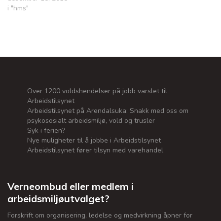
i "hms"
Over 1200 voldshendelser på jobb varslet til
Arbeidstilsynet
Arbeidstilsynet på Arendalsuka: Snakk med oss om
psykososialt arbeidsmiljø, vold og trusler
Syk i ferien?
Nye muligheter til å jobbe i Arbeidstilsynet
Arbeidstilsynet fører tilsyn med varehandel
Verneombud eller medlem i
arbeidsmiljøutvalget?
Forskrift om organisering, ledelse og medvirkning åpner for