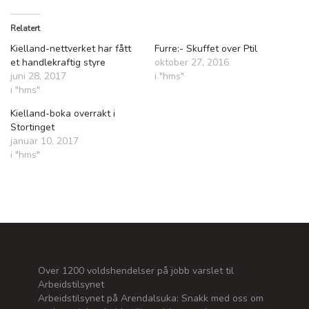
Relatert
Kielland-nettverket har fått
Furre:- Skuffet over Ptil
et handlekraftig styre
oktober 27, 2016
juni 28, 2017
i "hms"
i "hms"
Kielland-boka overrakt i
Stortinget
januar 10, 2017
i "hms"
Over 1200 voldshendelser på jobb varslet til
Arbeidstilsynet
Arbeidstilsynet på Arendalsuka: Snakk med oss om