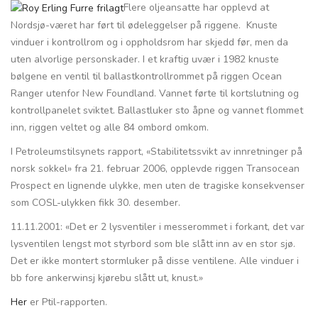
Flere oljeansatte har opplevd at
Nordsjø-været har ført til ødeleggelser på riggene. Knuste
vinduer i kontrollrom og i oppholdsrom har skjedd før, men da
uten alvorlige personskader. I et kraftig uvær i 1982 knuste
bølgene en ventil til ballastkontrollrommet på riggen Ocean
Ranger utenfor New Foundland. Vannet førte til kortslutning og
kontrollpanelet sviktet. Ballastluker sto åpne og vannet flommet
inn, riggen veltet og alle 84 ombord omkom.
I Petroleumstilsynets rapport, «Stabilitetssvikt av innretninger på
norsk sokkel» fra 21. februar 2006, opplevde riggen Transocean
Prospect en lignende ulykke, men uten de tragiske konsekvenser
som COSL-ulykken fikk 30. desember.
11.11.2001: «Det er 2 lysventiler i messerommet i forkant, det var
lysventilen lengst mot styrbord som ble slått inn av en stor sjø.
Det er ikke montert stormluker på disse ventilene. Alle vinduer i
bb fore ankerwinsj kjørebu slått ut, knust.»
Her
er Ptil-rapporten.