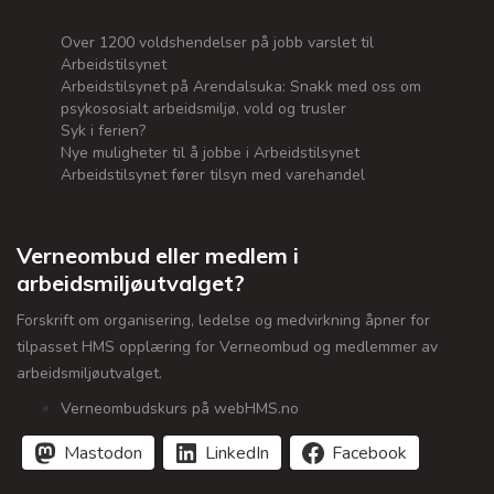
Over 1200 voldshendelser på jobb varslet til
Arbeidstilsynet
Arbeidstilsynet på Arendalsuka: Snakk med oss om
psykososialt arbeidsmiljø, vold og trusler
Syk i ferien?
Nye muligheter til å jobbe i Arbeidstilsynet
Arbeidstilsynet fører tilsyn med varehandel
Verneombud eller medlem i
arbeidsmiljøutvalget?
Forskrift om organisering, ledelse og medvirkning åpner for
tilpasset HMS opplæring for Verneombud og medlemmer av
arbeidsmiljøutvalget.
Verneombudskurs på webHMS.no
Mastodon
LinkedIn
Facebook