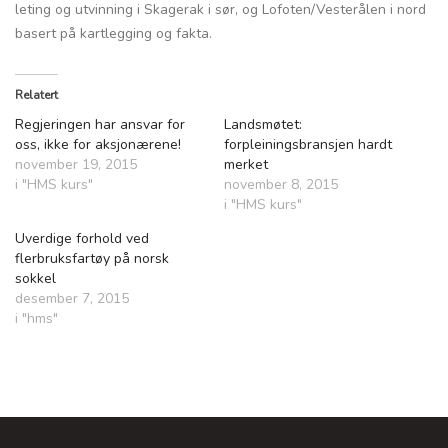
leting og utvinning i Skagerak i sør, og Lofoten/Vesterålen i nord
basert på kartlegging og fakta.
Relatert
Regjeringen har ansvar for
Landsmøtet:
oss, ikke for aksjonærene!
forpleiningsbransjen hardt
november 19, 2015
merket
i "HMS kurs"
november 8, 2015
i "HMS kurs"
Uverdige forhold ved
flerbruksfartøy på norsk
sokkel
desember 7, 2015
i "hms"