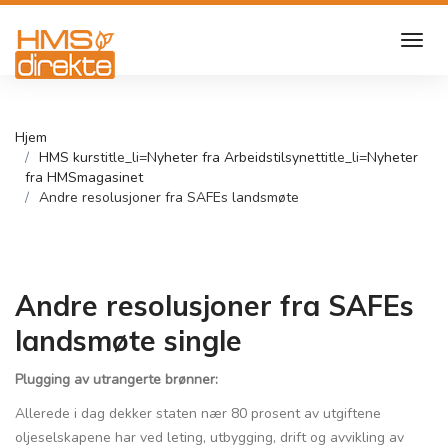
Hjem
HMS kurs
title_li=
Nyheter fra Arbeidstilsynet
title_li=
Nyheter
fra HMSmagasinet
Andre resolusjoner fra SAFEs landsmøte
Andre resolusjoner fra SAFEs
landsmøte single
Plugging av utrangerte brønner:
Allerede i dag dekker staten nær 80 prosent av utgiftene
oljeselskapene har ved leting, utbygging, drift og avvikling av